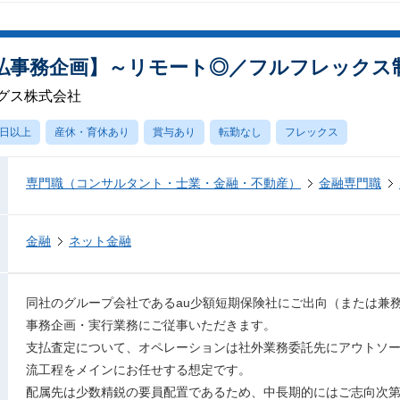
払事務企画】～リモート◎／フルフレックス
グス株式会社
0日以上
産休・育休あり
賞与あり
転勤なし
フレックス
専門職（コンサルタント・士業・金融・不動産）
金融専門職
金融
ネット金融
同社のグループ会社であるau少額短期保険社にご出向（または兼
事務企画・実行業務にご従事いただきます。
支払査定について、オペレーションは社外業務委託先にアウトソ
流工程をメインにお任せする想定です。
配属先は少数精鋭の要員配置であるため、中長期的にはご志向次