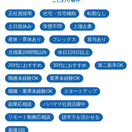
こだわり条件
正社員採用
社宅・住宅補助
転勤なし
土日祝休み
学歴不問
上場企業
産休・育休あり
フレックス
賞与あり
月残業20時間以内
休日120日以上
20代におすすめ
30代におすすめ
第二新卒OK
職種未経験OK
業界未経験OK
職種・業界未経験OK
スタートアップ
副業応相談
パパママ社員活躍中
リモート勤務応相談
語学力を活かせる
面接1回