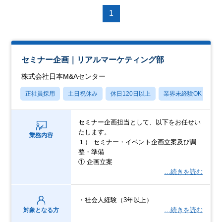
1
セミナー企画｜リアルマーケティング部
株式会社日本M&Aセンター
正社員採用
土日祝休み
休日120日以上
業界未経験OK
産
セミナー企画担当として、以下をお任せい
たします。
業務内容
１） セミナー・イベント企画立案及び調
整・準備
① 企画立案
…続きを読む
・社会人経験（3年以上）
…続きを読む
対象となる方