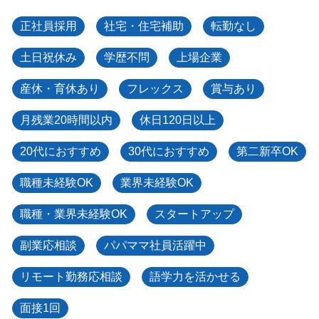
正社員採用
社宅・住宅補助
転勤なし
土日祝休み
学歴不問
上場企業
産休・育休あり
フレックス
賞与あり
月残業20時間以内
休日120日以上
20代におすすめ
30代におすすめ
第二新卒OK
職種未経験OK
業界未経験OK
職種・業界未経験OK
スタートアップ
副業応相談
パパママ社員活躍中
リモート勤務応相談
語学力を活かせる
面接1回