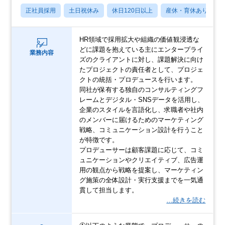
正社員採用
土日祝休み
休日120日以上
産休・育休あり
HR領域で採用拡大や組織の価値観浸透な
どに課題を抱えている主にエンタープライ
業務内容
ズのクライアントに対し、課題解決に向け
たプロジェクトの責任者として、プロジェ
クトの統括・プロデュースを行います。
同社が保有する独自のコンサルティングフ
レームとデジタル・SNSデータを活用し、
企業のスタイルを言語化し、求職者や社内
のメンバーに届けるためのマーケティング
戦略、コミュニケーション設計を行うこと
が特徴です。
プロデューサーは顧客課題に応じて、コミ
ュニケーションやクリエイティブ、広告運
用の観点から戦略を提案し、マーケティン
グ施策の全体設計・実行支援までを一気通
貫して担当します。
…続きを読む