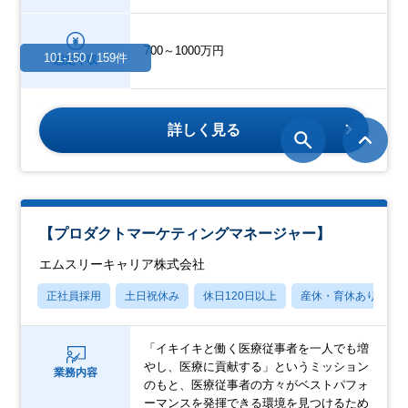
700～1000万円
101-150 / 159件
想定年収
詳しく見る
【プロダクトマーケティングマネージャー】
エムスリーキャリア株式会社
正社員採用
土日祝休み
休日120日以上
産休・育休あり
「イキイキと働く医療従事者を一人でも増
やし、医療に貢献する」というミッション
業務内容
のもと、医療従事者の方々がベストパフォ
ーマンスを発揮できる環境を見つけるため