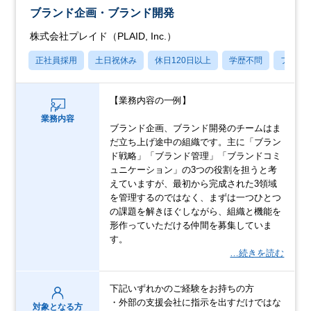
ブランド企画・ブランド開発
株式会社プレイド（PLAID, Inc.）
正社員採用
土日祝休み
休日120日以上
学歴不問
フレッ
【業務内容の一例】
業務内容
ブランド企画、ブランド開発のチームはま
だ立ち上げ途中の組織です。主に「ブラン
ド戦略」「ブランド管理」「ブランドコミ
ュニケーション」の3つの役割を担うと考
えていますが、最初から完成された3領域
を管理するのではなく、まずは一つひとつ
の課題を解きほぐしながら、組織と機能を
形作っていただける仲間を募集していま
す。
…続きを読む
下記いずれかのご経験をお持ちの方
・外部の支援会社に指示を出すだけではな
対象となる方