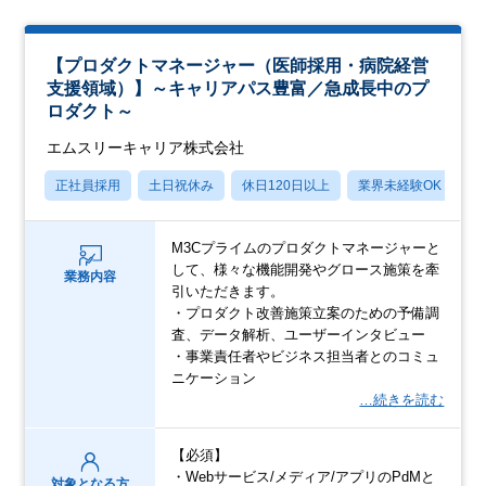
【プロダクトマネージャー（医師採用・病院経営
支援領域）】～キャリアパス豊富／急成長中のプ
ロダクト～
エムスリーキャリア株式会社
正社員採用
土日祝休み
休日120日以上
業界未経験OK
産
M3Cプライムのプロダクトマネージャーと
して、様々な機能開発やグロース施策を牽
業務内容
引いただきます。
・プロダクト改善施策立案のための予備調
査、データ解析、ユーザーインタビュー
・事業責任者やビジネス担当者とのコミュ
ニケーション
…続きを読む
【必須】
・Webサービス/メディア/アプリのPdMと
対象となる方