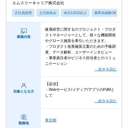
エムスリーキャリア株式会社
正社員採用
土日祝休み
休日120日以上
業界未経験OK
産
健康経営に関するのプロジェクト・プロダ
クトマネージャーとして、様々な機能開発
業務内容
やグロース施策を牽引いただきます。
・プロダクト改善施策立案のための予備調
査、データ解析、ユーザーインタビュー
・事業責任者やビジネス担当者とのコミュ
ニケーション
…続きを読む
【必須】
・Webサービス/メディア/アプリのPdMと
対象となる方
して
…続きを読む
東京都
勤務地