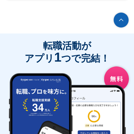
転職活動が
1
アプリ
つで完結！