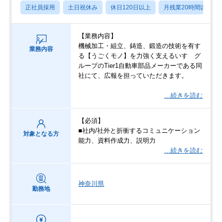
正社員採用
土日祝休み
休日120日以上
月残業20時間以内
【業務内容】
機械加⼯・組⽴、鋳造、鍛造の技術を有す
業務内容
る【うごくモノ】を⼒強く⽀えるいすゞグ
ループのTier1⾃動⾞部品メーカーである同
社にて、広報を担っていただきます。
…続きを読む
【必須】
■社内/社外と折衝するコミュニケーション
対象となる方
能⼒、資料作成⼒、説明⼒
…続きを読む
神奈川県
勤務地