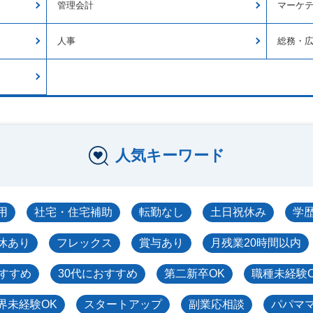
管理会計
マーケ
人事
総務・
人気キーワード
用
社宅・住宅補助
転勤なし
土日祝休み
学
休あり
フレックス
賞与あり
月残業20時間以内
おすすめ
30代におすすめ
第二新卒OK
職種未経験
界未経験OK
スタートアップ
副業応相談
パパマ