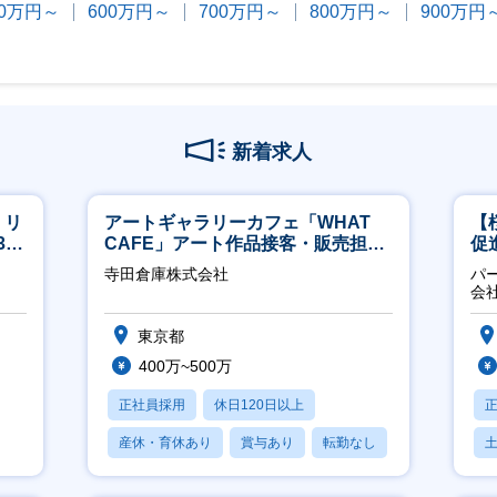
00万円～
600万円～
700万円～
800万円～
900万円
新着求人
】リ
アートギャラリーカフェ「WHAT
【
40
CAFE」アート作品接客・販売担当
促
※アート領域未経験可
寺田倉庫株式会社
パ
会
東京都
400万~500万
正社員採用
休日120日以上
産休・育休あり
賞与あり
転勤なし