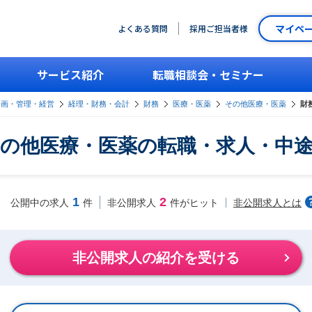
マイペ
よくある質問
採用ご担当者様
サービス紹介
転職相談会・セミナー
企画・管理・経営
経理・財務・会計
財務
医療・医薬
その他医療・医薬
財
の他医療・医薬の転職・求人・中
1
2
非公開求人とは
公開中の求人
件
非公開求人
件がヒット
非公開求人の紹介を受ける