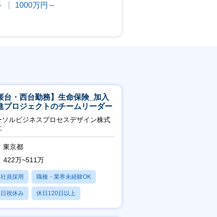
～
1000万円～
桜台・西台勤務】生命保険_加入
進プロジェクトのチームリーダー
ーソルビジネスプロセスデザイン株式
社
東京都
422万~511万
正社員採用
職種・業界未経験OK
土日祝休み
休日120日以上
産休・育休あり