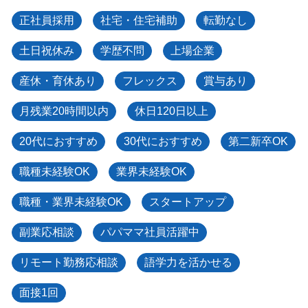
正社員採用
社宅・住宅補助
転勤なし
土日祝休み
学歴不問
上場企業
産休・育休あり
フレックス
賞与あり
月残業20時間以内
休日120日以上
20代におすすめ
30代におすすめ
第二新卒OK
職種未経験OK
業界未経験OK
職種・業界未経験OK
スタートアップ
副業応相談
パパママ社員活躍中
リモート勤務応相談
語学力を活かせる
面接1回