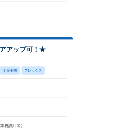
リアアップ可！★
学歴不問
フレックス
～業務設計等）