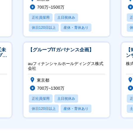
700万~1500万
正社員採用
土日祝休み
休日120日以上
産休・育休あり
休
賞与あり
月
【未
【グループITガバナンス企画】
【
プ／
ン
日
ー
auフィナンシャルホールディングス株式
株式
会社
東京都
700万~1300万
正社員採用
土日祝休み
休日120日以上
産休・育休あり
賞与あり