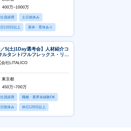
400万~1000万
正社員採用
土日祝休み
日120日以上
産休・育休あり
残業20時間以内
9／5(土)1Day選考会】人材紹介コ
サルタント/フルフレックス・リモ
ト/育休最長6年取得可
会社LITALICO
東京都
450万~700万
正社員採用
職種・業界未経験OK
土日祝休み
休日120日以上
産休・育休あり