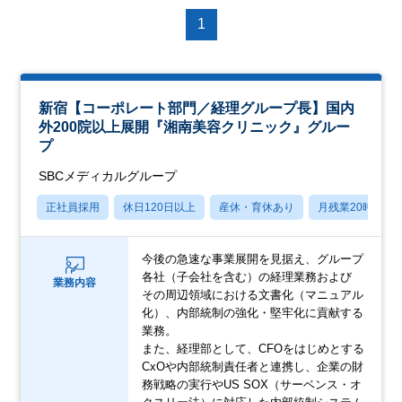
1
新宿【コーポレート部門／経理グループ長】国内
外200院以上展開『湘南美容クリニック』グルー
プ
SBCメディカルグループ
正社員採用
休日120日以上
産休・育休あり
月残業20時間以
今後の急速な事業展開を見据え、グループ
各社（子会社を含む）の経理業務および
業務内容
その周辺領域における文書化（マニュアル
化）、内部統制の強化・堅牢化に貢献する
業務。
また、経理部として、CFOをはじめとする
CxOや内部統制責任者と連携し、企業の財
務戦略の実行やUS SOX（サーベンス・オ