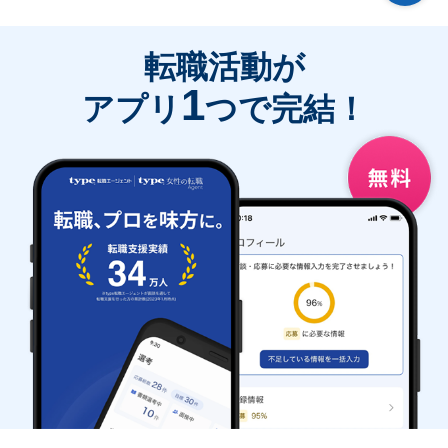
転職活動が
1
アプリ
つで完結！