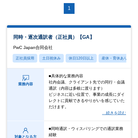
1
同時・逐次通訳者（正社員）【GA】
PwC Japan合同会社
正社員採用
土日祝休み
休日120日以上
産休・育休あり
■具体的な業務内容
社内会議、クライアント先での同行・会議
業務内容
通訳（内容は多岐に渡ります）
ビジネスに近い位置で、事業の成長にダイ
レクトに貢献できるやりがいを感じていた
だけます。
…続きを読む
■同時通訳・ウィスパリングでの通訳業務
経験
対象となる方