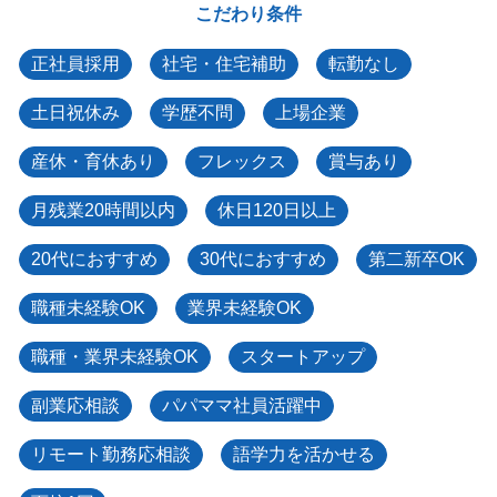
こだわり条件
正社員採用
社宅・住宅補助
転勤なし
土日祝休み
学歴不問
上場企業
産休・育休あり
フレックス
賞与あり
月残業20時間以内
休日120日以上
20代におすすめ
30代におすすめ
第二新卒OK
職種未経験OK
業界未経験OK
職種・業界未経験OK
スタートアップ
副業応相談
パパママ社員活躍中
リモート勤務応相談
語学力を活かせる