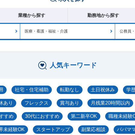
業種から探す
勤務地から探す
医療・看護・福祉・介護
公務員
人気キーワード
用
社宅・住宅補助
転勤なし
土日祝休み
学
休あり
フレックス
賞与あり
月残業20時間以内
おすすめ
30代におすすめ
第二新卒OK
職種未経験
界未経験OK
スタートアップ
副業応相談
パパマ