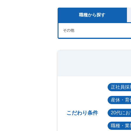
職種から探す
その他
正社員採
産休・育
こだわり条件
20代に
職種・業