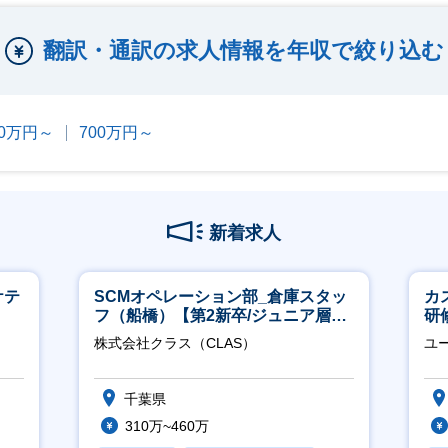
翻訳・通訳の求人情報を年収で絞り込む
00万円～
700万円～
新着求人
ケテ
SCMオペレーション部_倉庫スタッ
カ
フ（船橋）【第2新卒/ジュニア層歓
研
迎】
約
株式会社クラス（CLAS）
ユ
千葉県
310万~460万