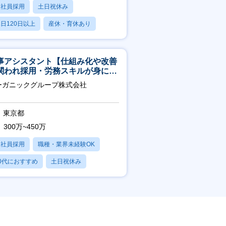
正社員採用
土日祝休み
日120日以上
産休・育休あり
転勤なし
事アシスタント【仕組み化や改善
関われ採用・労務スキルが身につ
環境／年商120億円超の事業会
ーガニックグループ株式会社
】
東京都
300万~450万
正社員採用
職種・業界未経験OK
0代におすすめ
土日祝休み
日120日以上