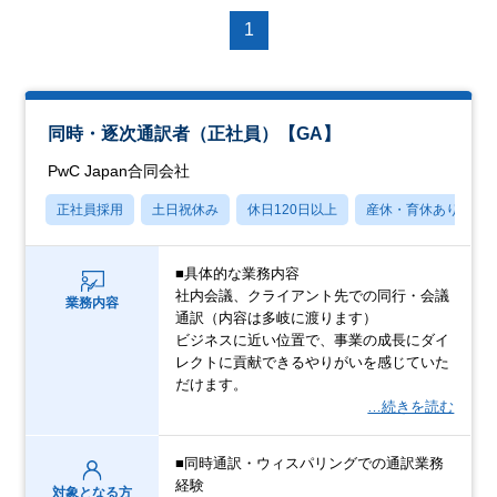
1
同時・逐次通訳者（正社員）【GA】
PwC Japan合同会社
正社員採用
土日祝休み
休日120日以上
産休・育休あり
■具体的な業務内容
社内会議、クライアント先での同行・会議
業務内容
通訳（内容は多岐に渡ります）
ビジネスに近い位置で、事業の成長にダイ
レクトに貢献できるやりがいを感じていた
だけます。
…続きを読む
■同時通訳・ウィスパリングでの通訳業務
経験
対象となる方