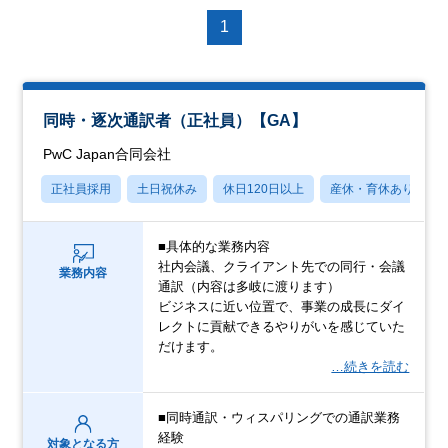
1
同時・逐次通訳者（正社員）【GA】
PwC Japan合同会社
正社員採用
土日祝休み
休日120日以上
産休・育休あり
■具体的な業務内容
社内会議、クライアント先での同行・会議
業務内容
通訳（内容は多岐に渡ります）
ビジネスに近い位置で、事業の成長にダイ
レクトに貢献できるやりがいを感じていた
だけます。
…続きを読む
■同時通訳・ウィスパリングでの通訳業務
経験
対象となる方