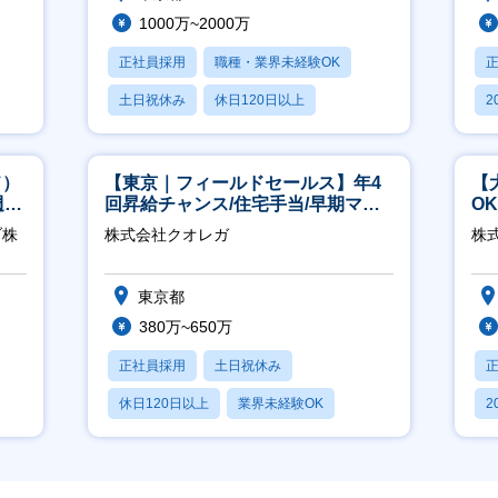
1000万~2000万
正社員採用
職種・業界未経験OK
土日祝休み
休日120日以上
2
産休・育休あり
休
ド）
【東京｜フィールドセールス】年4
【
週
回昇給チャンス/住宅手当/早期マネ
O
ジメント機会あり！
万
ブ株
株式会社クオレガ
株式
東京都
380万~650万
正社員採用
土日祝休み
休日120日以上
業界未経験OK
2
産休・育休あり
休