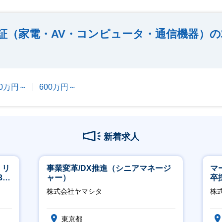
証（家電・AV・コンピュータ・通信機器）
00万円～
600万円～
新着求人
】リ
事業変革/DX推進（シニアマネージ
マ
40
ャー）
卒
ー
株式会社ヤマシタ
株
実
東京都