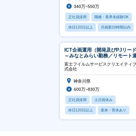
340万~550万
正社員採用
職種・業界未経験OK
休日120日以上
月残業20時間以内
賞与あり
ICT企画運用（開発及びPJリー
～みなとみらい勤務／リモート
2OK／業務改善～
富士フイルムサービスクリエイティ
式会社
神奈川県
600万~830万
正社員採用
土日祝休み
休日120日以上
産休・育休あり
月残業20時間以内