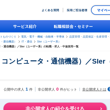
マイペ
よくある質問
採用ご担当者様
サービス紹介
転職相談会・セミナー
ントものづくり
電気・電子・機械・自動車・半導体
品質管理・品質保証・生産管理・
タ・通信機器）
IT・通信
SIer（ユーザー系）
・通信機器）／SIer（ユーザー系）の転職・求人・中途採用一覧
・コンピュータ・通信機器）／SIe
1
0
非公開求人とは
公開中の求人
件
非公開求人
件がヒット
非公開求人の紹介を受ける