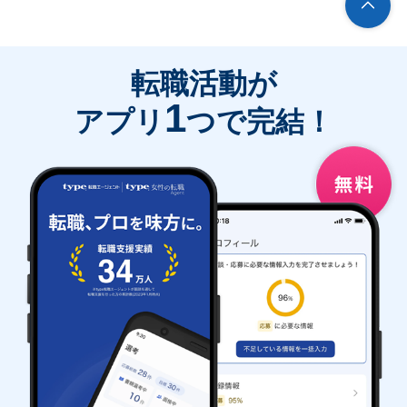
転職活動が
1
アプリ
つで完結！