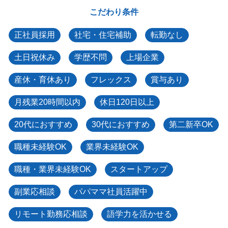
こだわり条件
正社員採用
社宅・住宅補助
転勤なし
土日祝休み
学歴不問
上場企業
産休・育休あり
フレックス
賞与あり
月残業20時間以内
休日120日以上
20代におすすめ
30代におすすめ
第二新卒OK
職種未経験OK
業界未経験OK
職種・業界未経験OK
スタートアップ
副業応相談
パパママ社員活躍中
リモート勤務応相談
語学力を活かせる