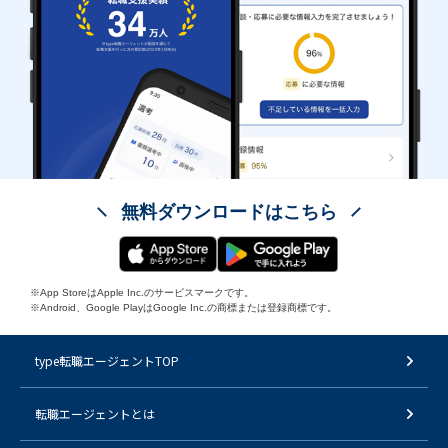
無料ダウンロードはこちら
※App StoreはApple Inc.のサービスマークです。
※Android、Google PlayはGoogle Inc.の商標または登録商標です。
type転職エージェントTOP
転職エージェントとは