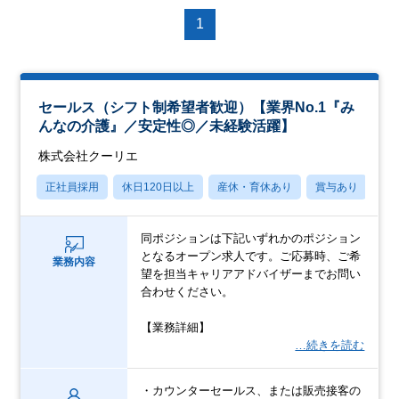
1
セールス（シフト制希望者歓迎）【業界No.1『み
んなの介護』／安定性◎／未経験活躍】
株式会社クーリエ
正社員採用
休日120日以上
産休・育休あり
賞与あり
転
同ポジションは下記いずれかのポジション
となるオープン求人です。ご応募時、ご希
業務内容
望を担当キャリアアドバイザーまでお問い
合わせください。
【業務詳細】
…続きを読む
・カウンターセールス、または販売接客の