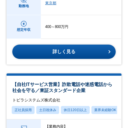
東京都
勤務地
400～800万円
想定年収
詳しく見る
【自社ITサービス営業】詐欺電話や迷惑電話から
社会を守る／東証スタンダード企業
トビラシステムズ株式会社
正社員採用
土日祝休み
休日120日以上
業界未経験OK
産
【業務内容】