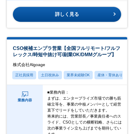
詳しく見る
CSO候補エンプラ営業【全国フルリモート/フルフ
レックス/時短中抜け可/副業OK/DMMグループ】
株式会社Algoage
正社員採用
土日祝休み
業界未経験OK
産休・育休あり
月
■業務内容：
まずは、エンタープライズ市場での勝ち筋
業務内容
確立等を、事業の中核メンバーとして経営
直下でリードをしていただきます。
将来的には、営業部長／事業責任者へのス
ライド、CSOとしての横断戦略、さらには
次の事業ライン立ち上げまでを期待してい