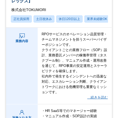
レックス】
株式会社TOKUMORI
正社員採用
土日祝休み
休日120日以上
業界未経験OK
賞
RPOサービスのオペレーション品質管理・
チームマネジメントを担うスーパーバイザ
業務内容
ーポジションです。
クライアントごとの業務フロー（SOP）設
計、業務委託メンバーの稼働率管理（タス
クプール制）、マニュアル作成・運用改善
を通じて、RPO事業の安定運用とスケーラ
ビリティを確保します。
社内外で発生するインシデントへの迅速な
対応、エスカレーション判断、クライアン
トワークにおける危機管理も重要なミッシ
ョンです。
…続きを読む
・HR SaaS等でのマネージャー経験
・マニュアル作成・SOP設計の実績
対象となる方