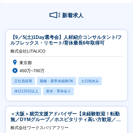
新着求人
【9／5(土)1Day選考会】人材紹介コンサルタント/フ
ルフレックス・リモート/育休最長6年取得可
株式会社LITALICO
東京都
450万~700万
正社員採用
職種・業界未経験OK
土日祝休み
休日120日以上
産休・育休あり
＜大阪＞就労支援アドバイザー【未経験歓迎！転勤
無／DYMグループ／ホスピタリティ高い方歓迎／土
日祝】
株式会社ワークスバリアフリー