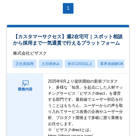
1
【カスタマーサクセス】週2在宅可｜スポット相談
から採用まで一気通貫で行えるプラットフォーム
株式会社ビザスク
正社員採用
土日祝休み
休日120日以上
業界未経験OK
産
2025年9月より提供開始の新規プロダク
ト、多様な「知見」を起点にした人材マッ
業務内容
チングサービス「ビザスクdirect」を運営
する部門です。最前線でユーザー対応を行
うことはもちろん、ユーザーからの声を取
り入れてサービス改善の企画やユーザー分
析、プロダクト開発まで多岐に渡り業務を
お任せします。
※「ビザスクdirectとは」
https://direct.visasq.com/