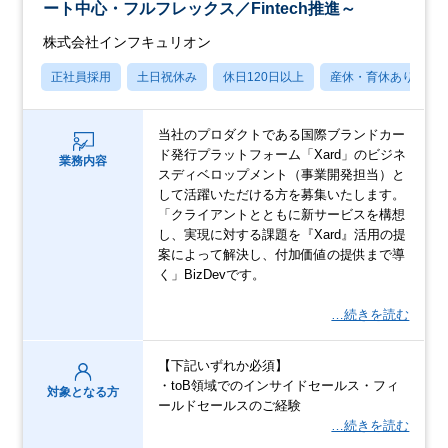
ート中心・フルフレックス／Fintech推進～
株式会社インフキュリオン
正社員採用
土日祝休み
休日120日以上
産休・育休あり
当社のプロダクトである国際ブランドカー
ド発行プラットフォーム「Xard」のビジネ
業務内容
スディベロップメント（事業開発担当）と
して活躍いただける方を募集いたします。
「クライアントとともに新サービスを構想
し、実現に対する課題を『Xard』活用の提
案によって解決し、付加価値の提供まで導
く」BizDevです。
…続きを読む
【下記いずれか必須】
・toB領域でのインサイドセールス・フィ
対象となる方
ールドセールスのご経験
…続きを読む