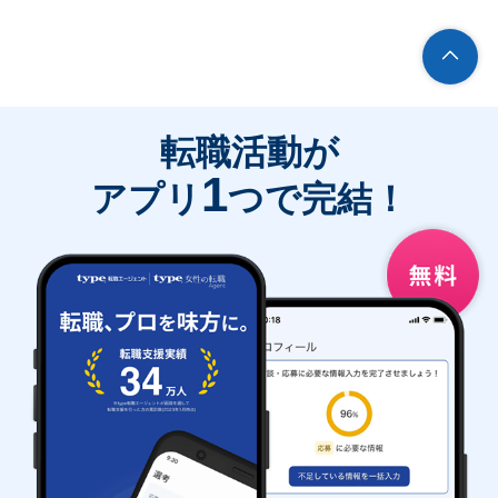
転職活動が
1
アプリ
つで完結！