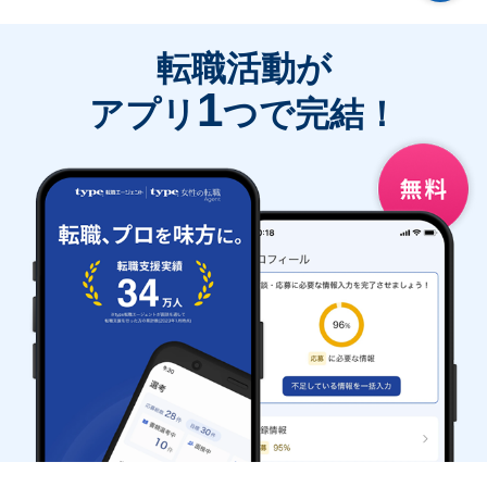
転職活動が
1
アプリ
つで完結！