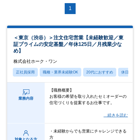
1
＜東京（渋谷）＞注文住宅営業【未経験歓迎／東
証プライムの安定基盤／年休125日／月残業少な
め】
株式会社ホーク・ワン
正社員採用
職種・業界未経験OK
20代におすすめ
休日120
【職務概要】
お客様の希望を取り入れたセミオーダーの
業務内容
住宅づくりを提案するお仕事です。
…続きを読む
・未経験からでも営業にチャレンジできる
方
対象となる方