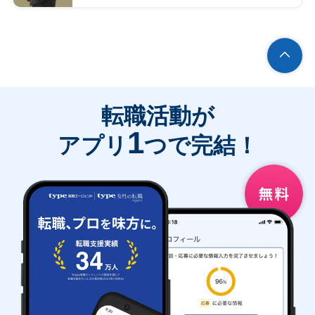
転職活動が
1
アプリ
つで完結！