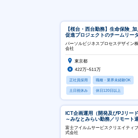
【桜台・西台勤務】生命保険_加
促進プロジェクトのチームリー
パーソルビジネスプロセスデザイン
会社
東京都
422万~511万
正社員採用
職種・業界未経験OK
土日祝休み
休日120日以上
産休・育休あり
ICT企画運用（開発及びPJリー
～みなとみらい勤務／リモート
2OK／業務改善～
富士フイルムサービスクリエイティ
式会社