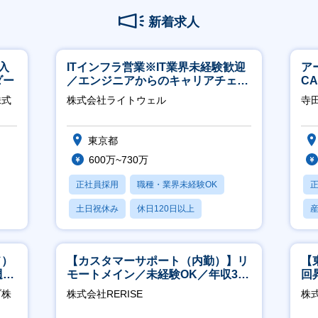
新着求人
入
ITインフラ営業※IT業界未経験歓迎
ア
ダー
／エンジニアからのキャリアチェン
C
ジ可※【週3～4日リモート可能】
※
株式
株式会社ライトウェル
寺
東京都
600万~730万
正社員採用
職種・業界未経験OK
土日祝休み
休日120日以上
月残業20時間以内
ド）
【カスタマーサポート（内勤）】リ
【
週
モートメイン／未経験OK／年収340
回
万～／年間休日125日
ジ
ブ株
株式会社RERISE
株