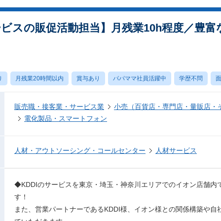
ービスの販促活動担当】月残業10h程度／豊
り
月残業20時間以内
賞与あり
パパママ社員活躍中
学歴不問
面
販売職・接客業・サービス業
小売（百貨店・専門店・量販店・
電化製品・スマートフォン
人材・アウトソーシング・コールセンター
人材サービス
◆KDDIのサービスを東京・埼玉・神奈川エリアでのイオン店舗内
す！
また、営業パートナーであるKDDI様、イオン様との関係構築や自