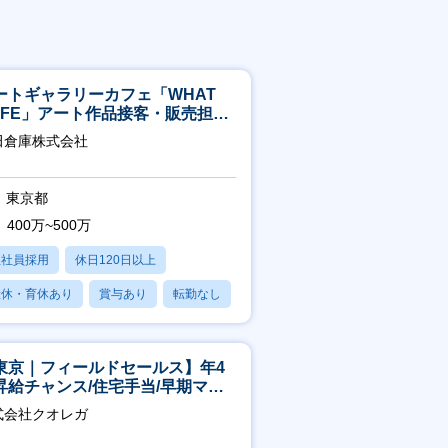
ートギャラリーカフェ「WHAT
AFE」アート作品接客・販売担当
アート領域未経験可
田倉庫株式会社
東京都
400万~500万
正社員採用
休日120日以上
産休・育休あり
賞与あり
転勤なし
東京｜フィールドセールス】年4
昇給チャンス/住宅手当/早期マネ
メント機会あり！
式会社クオレガ