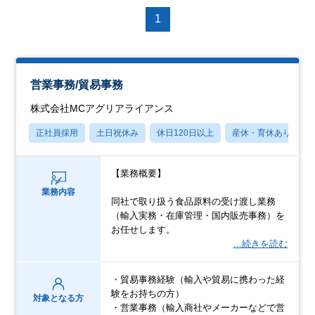
1
営業事務/貿易事務
株式会社MCアグリアライアンス
正社員採用
土日祝休み
休日120日以上
産休・育休あり
【業務概要】
業務内容
同社で取り扱う食品原料の受け渡し業務
（輸入実務・在庫管理・国内販売事務）を
お任せします。
…続きを読む
・貿易事務経験（輸入や貿易に携わった経
験をお持ちの方）
対象となる方
・営業事務（輸入商社やメーカーなどで営