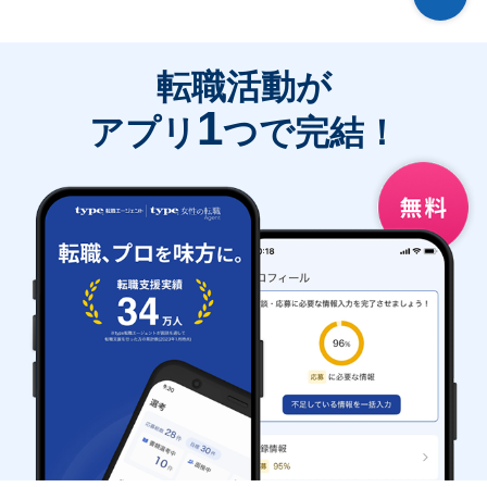
転職活動が
1
アプリ
つで完結！