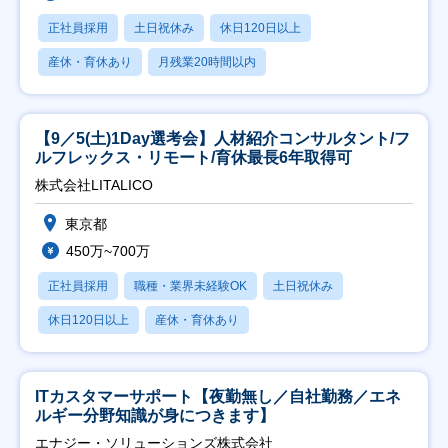
正社員採用
土日祝休み
休日120日以上
産休・育休あり
月残業20時間以内
【9／5(土)1Day選考会】人材紹介コンサルタント/フ
ルフレックス・リモート/育休最長6年取得可
株式会社LITALICO
東京都
450万~700万
正社員採用
職種・業界未経験OK
土日祝休み
休日120日以上
産休・育休あり
ITカスタマーサポート【夜勤無し／自社勤務／エネ
ルギー分野知識が身につきます】
エナジー・ソリューションズ株式会社