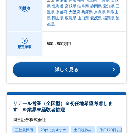
全国
東京都
神奈川県
埼玉県
千葉県
茨城
県
北海道
宮城県
岐阜県
静岡県
愛知県
三
勤務地
重県
京都府
大阪府
兵庫県
奈良県
和歌山
県
岡山県
広島県
山口県
愛媛県
福岡県
熊
本県
500～900万円
想定年収
詳しく見る
リテール営業（全国型）※初任地希望考慮しま
す ※業界未経験者歓迎
岡三証券株式会社
正社員採用
20代におすすめ
土日祝休み
休日120日以上