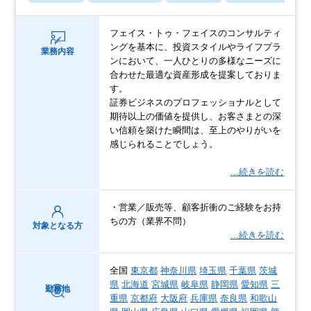
フェイス・トゥ・フェイスのコンサルティ
ングを基本に、投資スタイルやライフプラ
業務内容
ンにおいて、一人ひとりの多様なニーズに
合わせた最適な資産形成を提案しておりま
す。
証券ビジネスのプロフェッショナルとして
期待以上の価値を提供し、お客さまとの深
い信頼を築けた瞬間は、至上のやりがいを
感じられることでしょう。
…続きを読む
・営業／販売等、顧客折衝のご経験をお持
ちの方（業界不問）
対象となる方
…続きを読む
全国
東京都
神奈川県
埼玉県
千葉県
茨城
県
北海道
宮城県
岐阜県
静岡県
愛知県
三
勤務地
重県
京都府
大阪府
兵庫県
奈良県
和歌山