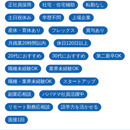
正社員採用
社宅・住宅補助
転勤なし
土日祝休み
学歴不問
上場企業
産休・育休あり
フレックス
賞与あり
月残業20時間以内
休日120日以上
20代におすすめ
30代におすすめ
第二新卒OK
職種未経験OK
業界未経験OK
職種・業界未経験OK
スタートアップ
副業応相談
パパママ社員活躍中
リモート勤務応相談
語学力を活かせる
面接1回