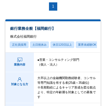
1
銀行業務全般【福岡銀行】
株式会社福岡銀行
正社員採用
土日祝休み
休日120日以上
業界未経験OK
産
●営業・コンサルティング部門
（個人・法人）
業務内容
大卒以上の金融機関勤務経験者、コンサル
等専門知識を有する者(25歳～35歳位)
対象となる方
※長期勤続によるキャリア形成を図る観点
より、特定の年齢層を対象としての募集で
す