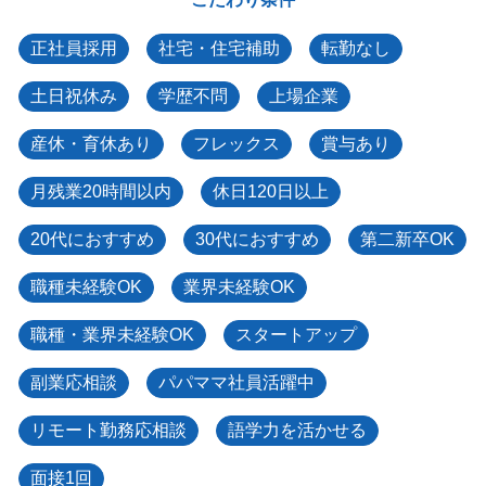
正社員採用
社宅・住宅補助
転勤なし
土日祝休み
学歴不問
上場企業
産休・育休あり
フレックス
賞与あり
月残業20時間以内
休日120日以上
20代におすすめ
30代におすすめ
第二新卒OK
職種未経験OK
業界未経験OK
職種・業界未経験OK
スタートアップ
副業応相談
パパママ社員活躍中
リモート勤務応相談
語学力を活かせる
面接1回