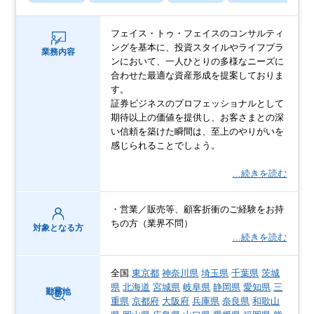
フェイス・トゥ・フェイスのコンサルティ
ングを基本に、投資スタイルやライフプラ
業務内容
ンにおいて、一人ひとりの多様なニーズに
合わせた最適な資産形成を提案しておりま
す。
証券ビジネスのプロフェッショナルとして
期待以上の価値を提供し、お客さまとの深
い信頼を築けた瞬間は、至上のやりがいを
感じられることでしょう。
…続きを読む
・営業／販売等、顧客折衝のご経験をお持
ちの方（業界不問）
対象となる方
…続きを読む
全国
東京都
神奈川県
埼玉県
千葉県
茨城
県
北海道
宮城県
岐阜県
静岡県
愛知県
三
勤務地
重県
京都府
大阪府
兵庫県
奈良県
和歌山