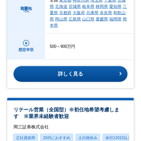
全国
東京都
神奈川県
埼玉県
千葉県
茨城
県
北海道
宮城県
岐阜県
静岡県
愛知県
三
勤務地
重県
京都府
大阪府
兵庫県
奈良県
和歌山
県
岡山県
広島県
山口県
愛媛県
福岡県
熊
本県
500～900万円
想定年収
詳しく見る
リテール営業（全国型）※初任地希望考慮しま
す ※業界未経験者歓迎
岡三証券株式会社
正社員採用
20代におすすめ
土日祝休み
休日120日以上