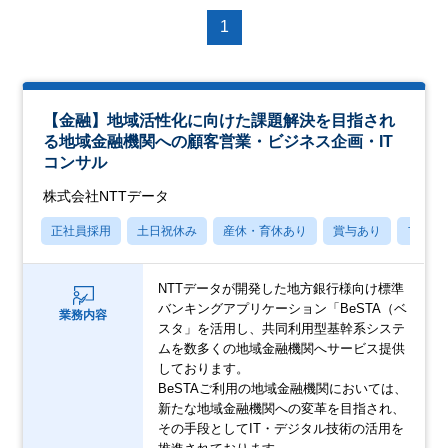
1
【金融】地域活性化に向けた課題解決を目指され
る地域金融機関への顧客営業・ビジネス企画・IT
コンサル
株式会社NTTデータ
正社員採用
土日祝休み
産休・育休あり
賞与あり
フレッ
NTTデータが開発した地方銀行様向け標準
バンキングアプリケーション「BeSTA（ベ
業務内容
スタ」を活用し、共同利用型基幹系システ
ムを数多くの地域金融機関へサービス提供
しております。
BeSTAご利用の地域金融機関においては、
新たな地域金融機関への変革を目指され、
その手段としてIT・デジタル技術の活用を