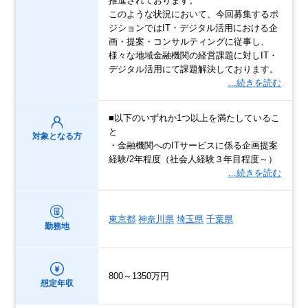
推進されております。
このような状況において、今回募集するポ
ジションではIT・デジタル活用における企
画・提案・コンサルティングに従事し、
様々な地域金融機関の経営課題に対しIT・
デジタル活用にて課題解決しております。
…続きを読む
■以下のいずれか1つ以上を満たしているこ
と
対象となる方
・金融機関へのITサービスに係る企画提案
経験/2年程度（社会人経験３年目程度～）
…続きを読む
東京都
神奈川県
埼玉県
千葉県
勤務地
800～1350万円
想定年収