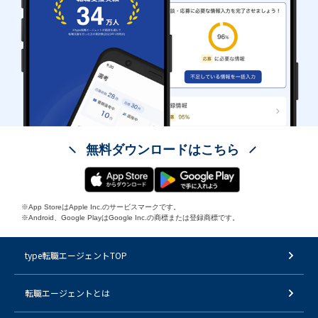
無料ダウンロードはこちら
※App StoreはApple Inc.のサービスマークです。
※Android、Google PlayはGoogle Inc.の商標または登録商標です。
type転職エージェントTOP
転職エージェントとは