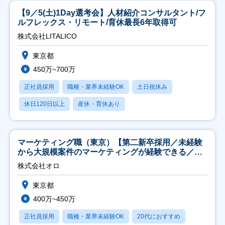
【9／5(土)1Day選考会】人材紹介コンサルタント/フ
ルフレックス・リモート/育休最長6年取得可
株式会社LITALICO
東京都
450万~700万
正社員採用
職種・業界未経験OK
土日祝休み
休日120日以上
産休・育休あり
マーケティング職（東京）【第二新卒採用／未経験
から大規模案件のマーケティングが経験できる／研
修充実】
株式会社オロ
東京都
400万~450万
正社員採用
職種・業界未経験OK
20代におすすめ