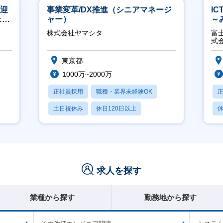
歓迎
事業変革/DX推進（シニアマネージ
I
ェン
ャー）
～
】
2
株式会社ヤマシタ
富
式
東京都
1000万~2000万
正社員採用
職種・業界未経験OK
土日祝休み
休日120日以上
休
産休・育休あり
月
求人を探す
業種から探す
勤務地から探す