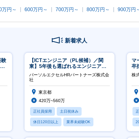
00万円～
600万円～
700万円～
800万円～
900万円
新着求人
経験
【ICTエンジニア（PL候補）／関
マ
00
東】5年後も選ばれるエンジニアへ
卒
／チーム運営・体制構築
ー
パーソルエクセルHRパートナーズ株式会
株
実
社
東京都
420万~560万
正社員採用
土日祝休み
休日120日以上
業界未経験OK
2
月残業20時間以内
休