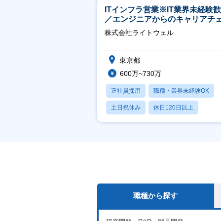
ITインフラ営業※IT業界未経験
／エンジニアからのキャリアチ
ジ可※【週3～4日リモート可能
株式会社ライトウェル
東京都
600万~730万
正社員採用
職種・業界未経験OK
土日祝休み
休日120日以上
月残業20時間以内
職種から探す