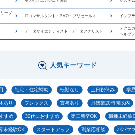
その他ITエンジニア関連
システ
トリーダ
ITコンサルタント・PMO・プリセールス
インフ
テクニ
データサイエンティスト・データアナリスト
ヘルプ
人気キーワード
用
社宅・住宅補助
転勤なし
土日祝休み
学
休あり
フレックス
賞与あり
月残業20時間以内
おすすめ
30代におすすめ
第二新卒OK
職種未経験
界未経験OK
スタートアップ
副業応相談
パパマ