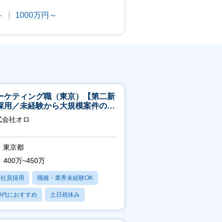
～
1000万円～
ーケティング職（東京）【第二新
採用／未経験から大規模案件のマ
ケティングが経験できる／研修充
式会社オロ
】
東京都
400万~450万
正社員採用
職種・業界未経験OK
0代におすすめ
土日祝休み
日120日以上