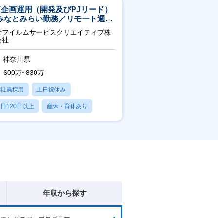
CT企画運用（開発及びPJリード）
みなとみらい勤務／リモート週
OK／業務改善～
士フイルムサービスクリエイティブ株
会社
神奈川県
600万~830万
正社員採用
土日祝休み
日120日以上
産休・育休あり
残業20時間以内
年収から探す