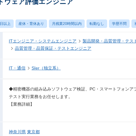
トウェア評価エンジニア
0日以上
産休・育休あり
月残業20時間以内
転勤なし
学歴不問
ITエンジニア・システムエンジニア
製品開発・品質管理・テス
品質管理・品質保証・テストエンジニア
IT・通信
SIer（独立系）
◆精密機器の組み込みソフトウェア検証、PC・スマートフォンア
テスト実行業務をお任せします。
【業務詳細】
神奈川県
東京都