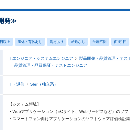
開発≫
0日以上
産休・育休あり
賞与あり
転勤なし
学歴不問
面接1回
ITエンジニア・システムエンジニア
製品開発・品質管理・テス
品質管理・品質保証・テストエンジニア
IT・通信
SIer（独立系）
【システム領域】
・Webアプリケーション（ECサイト、Webサービスなど）のソ
・スマートフォン向けアプリケーションのソフトウェア評価検証