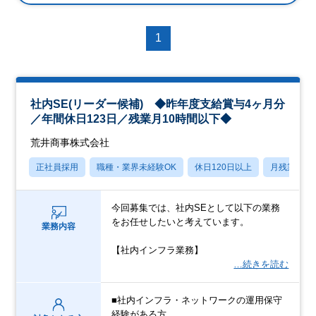
1
社内SE(リーダー候補) ◆昨年度支給賞与4ヶ月分
／年間休日123日／残業月10時間以下◆
荒井商事株式会社
正社員採用
職種・業界未経験OK
休日120日以上
月残業20
今回募集では、社内SEとして以下の業務
をお任せしたいと考えています。
業務内容
【社内インフラ業務】
…続きを読む
■社内インフラ・ネットワークの運用保守
経験がある方