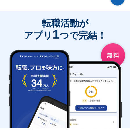
転職活動が
1
アプリ
つで完結！