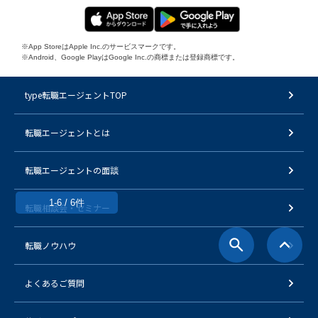
※App StoreはApple Inc.のサービスマークです。
※Android、Google PlayはGoogle Inc.の商標または登録商標です。
type転職エージェントTOP
転職エージェントとは
転職エージェントの面談
1-6 / 6件
転職相談会・セミナー
転職ノウハウ
よくあるご質問