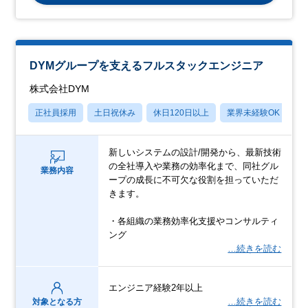
DYMグループを支えるフルスタックエンジニア
株式会社DYM
正社員採用
土日祝休み
休日120日以上
業界未経験OK
フ
新しいシステムの設計/開発から、最新技術
の全社導入や業務の効率化まで、同社グル
業務内容
ープの成長に不可欠な役割を担っていただ
きます。
・各組織の業務効率化支援やコンサルティ
ング
…続きを読む
エンジニア経験2年以上
…続きを読む
対象となる方