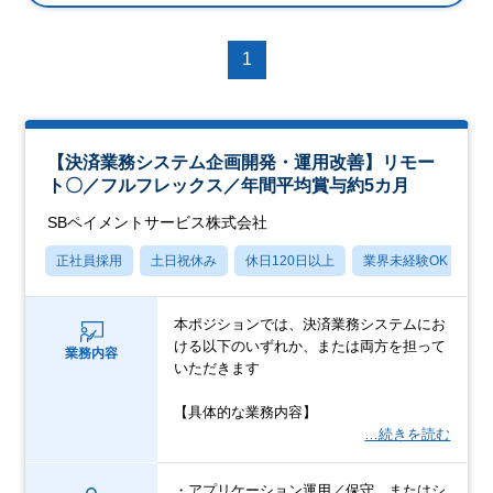
1
【決済業務システム企画開発・運用改善】リモー
ト〇／フルフレックス／年間平均賞与約5カ月
SBペイメントサービス株式会社
正社員採用
土日祝休み
休日120日以上
業界未経験OK
産
本ポジションでは、決済業務システムにお
ける以下のいずれか、または両方を担って
業務内容
いただきます
【具体的な業務内容】
…続きを読む
・アプリケーション運用／保守、またはシ