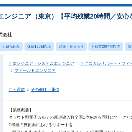
エンジニア（東京）【平均残業20時間／安心
式会社
土日祝休み
休日120日以上
産休・育休あり
月残業20時間以内
賞
ITエンジニア・システムエンジニア
テクニカルサポート・フィ
フィールドエンジニア
IT・通信
その他IT・通信
【業務概要】
クラウド型電子カルテの新規導入数全国1位を誇る同社にて、クリ
T機器の技術面におけるサポートを
ご担当いただきます。ハードウェアメインの外勤職となります。