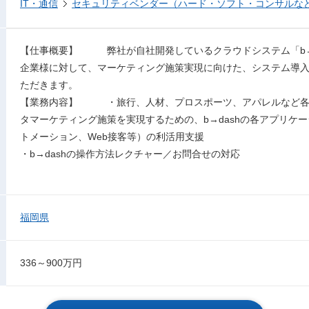
IT・通信
セキュリティベンダー（ハード・ソフト・コンサルな
【仕事概要】 弊社が自社開発しているクラウドシステム「b→d
企業様に対して、マーケティング施策実現に向けた、システム導
ただきます。
【業務内容】 ・旅行、人材、プロスポーツ、アパレルなど各
タマーケティング施策を実現するための、b→dashの各アプリケー
トメーション、Web接客等）の利活用支援
・b→dashの操作方法レクチャー／お問合せの対応
福岡県
336～900万円