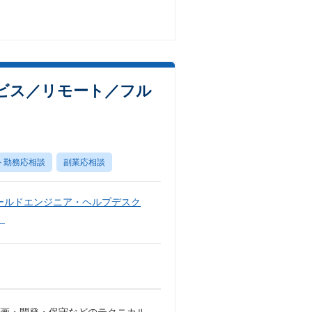
ビス／リモート／フル
ト勤務応相談
副業応相談
ールドエンジニア・ヘルプデスク
）
企画・開発・保守などのテクニカル