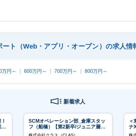
ポート（Web・アプリ・オープン）の求人情
00万円～
600万円～
700万円～
800万円～
新着求人
迎！
SCMオペレーション部_倉庫スタッ
＜
業職
フ（船橋）【第2新卒/ジュニア層歓
ナ
迎】
◎
株式会社クラス（CLAS）
株