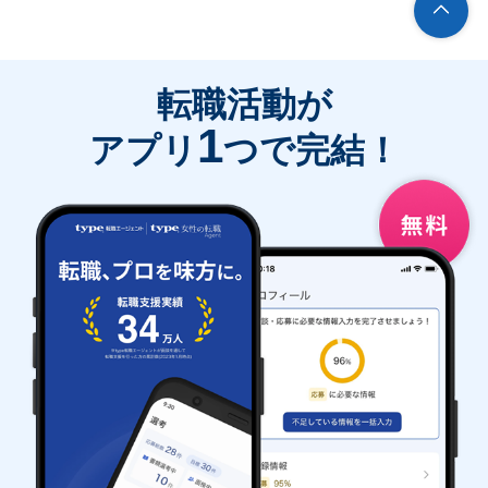
転職活動が
1
アプリ
つで完結！