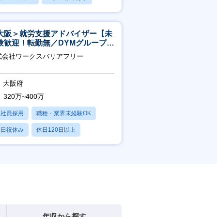
残業20時間以内
大阪＞就労支援アドバイザー【未
験歓迎！転勤無／DYMグループ／
スピタリティ高い方歓迎／土日
式会社ワークスバリアフリー
】
大阪府
320万~400万
正社員採用
職種・業界未経験OK
土日祝休み
休日120日以上
産休・育休あり
年収から探す