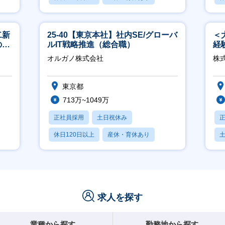
賞与あり
月
二新
25-40【東京本社】社内SE/グローバ
＜
のマ
ルIT戦略推進（総合職）
経
修充
ホ
オルガノ株式会社
株
祝
東京都
713万~1049万
正社員採用
土日祝休み
休日120日以上
産休・育休あり
月残業20時間以内
求人を探す
業種から探す
勤務地から探す