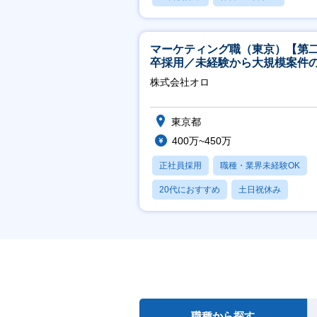
産休・育休あり
マーケティング職（東京）【第
卒採用／未経験から大規模案件
ーケティングが経験できる／研
株式会社オロ
実】
東京都
400万~450万
正社員採用
職種・業界未経験OK
20代におすすめ
土日祝休み
休日120日以上
職種から探す