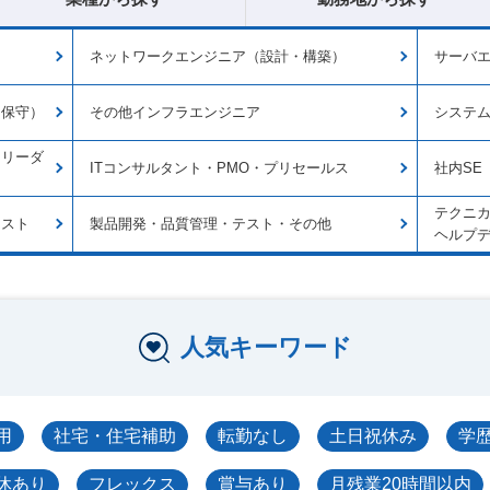
ネットワークエンジニア（設計・構築）
サーバ
・保守）
その他インフラエンジニア
システ
トリーダ
ITコンサルタント・PMO・プリセールス
社内SE
テクニ
リスト
製品開発・品質管理・テスト・その他
ヘルプ
人気キーワード
用
社宅・住宅補助
転勤なし
土日祝休み
学
休あり
フレックス
賞与あり
月残業20時間以内