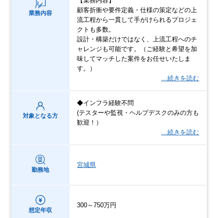
【業務内容】
顧客折衝や要件定義・仕様の策定などの上
業務内容
流工程から一貫して手がけられるプロジェ
クトも多数。
設計・構築だけではなく、上流工程へのチ
ャレンジも可能です。（ご経験と希望を加
味してマッチした案件をお任せいたしま
す。）
…続きを読む
◆インフラ経験不問
(テスターや監視・ヘルプデスクのみの方も
対象となる方
歓迎！）
…続きを読む
宮城県
勤務地
300～750万円
想定年収