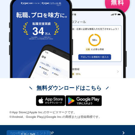
無料ダウンロードはこちら
※App StoreはApple Inc.のサービスマークです。
※Android、Google PlayはGoogle Inc.の商標または登録商標です。
type転職エージェントTOP
1-9 / 9件