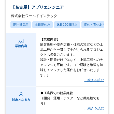
【名古屋】アプリエンジニア
株式会社ワールドインテック
正社員採用
土日祝休み
休日120日以上
産休・育休あり
【業務内容】
顧客折衝や要件定義・仕様の策定などの上
業務内容
流工程から一貫して手がけられるプロジェ
クトも多数ございます。
設計・開発だけではなく、上流工程へのチ
ャレンジも可能です。（ご経験と希望を加
味してマッチした案件をお任せいたしま
す。）
…続きを読む
◆IT業界での就業経験
（開発・運用・テスターなど微経験でも
対象となる方
可）
…続きを読む