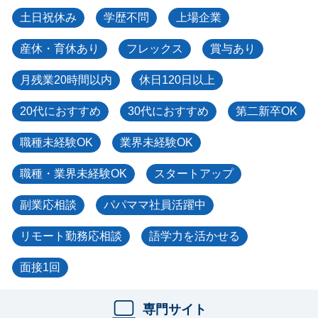
土日祝休み
学歴不問
上場企業
産休・育休あり
フレックス
賞与あり
月残業20時間以内
休日120日以上
20代におすすめ
30代におすすめ
第二新卒OK
職種未経験OK
業界未経験OK
職種・業界未経験OK
スタートアップ
副業応相談
パパママ社員活躍中
リモート勤務応相談
語学力を活かせる
面接1回
専門サイト