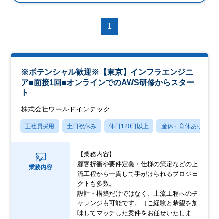
1
※ポテンシャル歓迎※【東京】インフラエンジニ
ア■面接1回■オンラインでのAWS研修からスター
ト
株式会社ワールドインテック
正社員採用
土日祝休み
休日120日以上
産休・育休あり
【業務内容】
顧客折衝や要件定義・仕様の策定などの上
業務内容
流工程から一貫して手がけられるプロジェ
クトも多数。
設計・構築だけではなく、上流工程へのチ
ャレンジも可能です。（ご経験と希望を加
味してマッチした案件をお任せいたしま