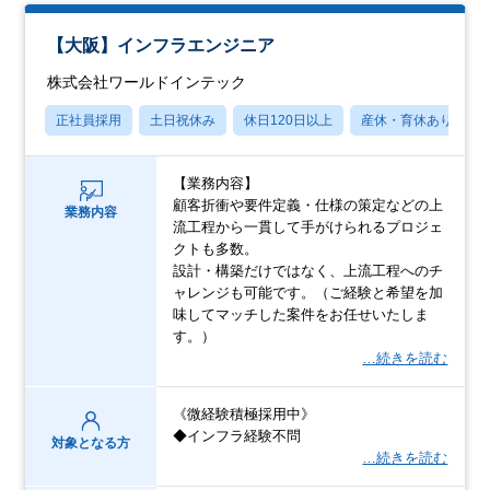
【大阪】インフラエンジニア
株式会社ワールドインテック
正社員採用
土日祝休み
休日120日以上
産休・育休あり
【業務内容】
顧客折衝や要件定義・仕様の策定などの上
業務内容
流工程から一貫して手がけられるプロジェ
クトも多数。
設計・構築だけではなく、上流工程へのチ
ャレンジも可能です。（ご経験と希望を加
味してマッチした案件をお任せいたしま
す。）
…続きを読む
《微経験積極採用中》
◆インフラ経験不問
対象となる方
…続きを読む