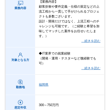
【業務内容】
顧客折衝や要件定義・仕様の策定などの上
業務内容
流工程から一貫して手がけられるプロジェ
クトも多数ございます。
設計・開発だけではなく、上流工程へのチ
ャレンジも可能です。（ご経験と希望を加
味してマッチした案件をお任せいたしま
す。）
…続きを読む
◆IT業界での就業経験
（開発・運用・テスターなど微経験でも
対象となる方
可）
…続きを読む
福岡県
勤務地
300～750万円
想定年収