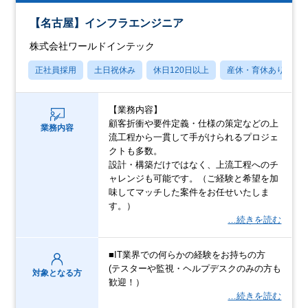
【名古屋】インフラエンジニア
株式会社ワールドインテック
正社員採用
土日祝休み
休日120日以上
産休・育休あり
【業務内容】
顧客折衝や要件定義・仕様の策定などの上
業務内容
流工程から一貫して手がけられるプロジェ
クトも多数。
設計・構築だけではなく、上流工程へのチ
ャレンジも可能です。（ご経験と希望を加
味してマッチした案件をお任せいたしま
す。）
…続きを読む
■IT業界での何らかの経験をお持ちの方
(テスターや監視・ヘルプデスクのみの方も
対象となる方
歓迎！）
…続きを読む