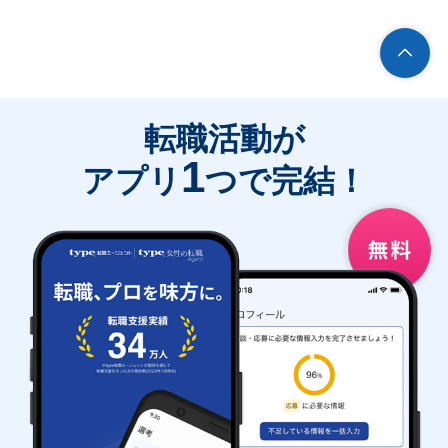
転職活動が
1
アプリ
つで完結！