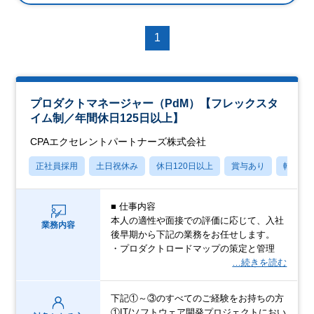
1
プロダクトマネージャー（PdM）【フレックスタ
イム制／年間休日125日以上】
CPAエクセレントパートナーズ株式会社
正社員採用
土日祝休み
休日120日以上
賞与あり
転勤な
■ 仕事内容
本人の適性や面接での評価に応じて、入社
業務内容
後早期から下記の業務をお任せします。
・プロダクトロードマップの策定と管理
…続きを読む
下記①～③のすべてのご経験をお持ちの方
①IT/ソフトウェア開発プロジェクトにおい