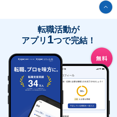
転職活動が
1
アプリ
つで完結！