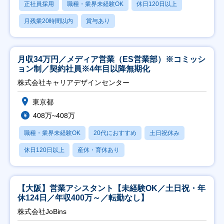
正社員採用
職種・業界未経験OK
休日120日以上
月残業20時間以内
賞与あり
月収34万円／メディア営業（ES営業部）※コミッシ
ョン制／契約社員※4年目以降無期化
株式会社キャリアデザインセンター
東京都
408万~408万
職種・業界未経験OK
20代におすすめ
土日祝休み
休日120日以上
産休・育休あり
【大阪】営業アシスタント【未経験OK／土日祝・年
休124日／年収400万～／転勤なし】
株式会社JoBins