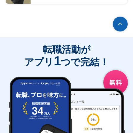
転職活動が
1
アプリ
つで完結！