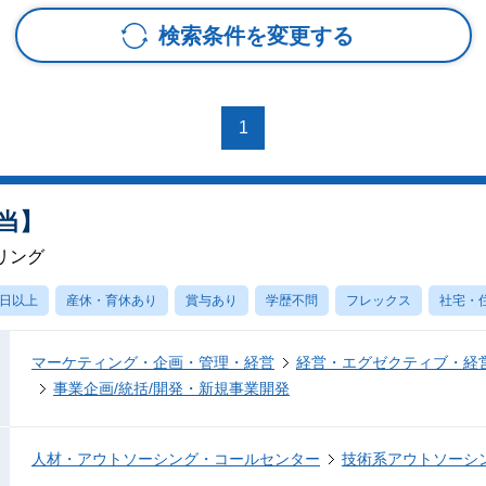
検索条件を変更する
1
担当】
リング
0日以上
産休・育休あり
賞与あり
学歴不問
フレックス
社宅・
マーケティング・企画・管理・経営
経営・エグゼクティブ・経営
事業企画/統括/開発・新規事業開発
人材・アウトソーシング・コールセンター
技術系アウトソーシ