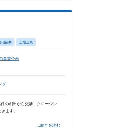
住宅補助
上場企業
/事業企画
ング
案件の創出から交渉、クロージン
だきます。
…続きを読む