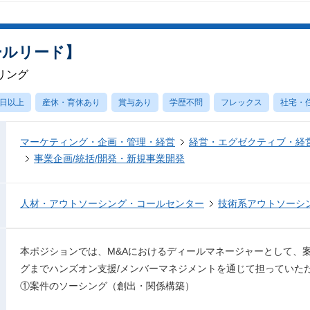
ールリード】
リング
0日以上
産休・育休あり
賞与あり
学歴不問
フレックス
社宅・
マーケティング・企画・管理・経営
経営・エグゼクティブ・経営
事業企画/統括/開発・新規事業開発
人材・アウトソーシング・コールセンター
技術系アウトソーシ
本ポジションでは、M&Aにおけるディールマネージャーとして、
グまでハンズオン支援/メンバーマネジメントを通じて担っていた
①案件のソーシング（創出・関係構築）