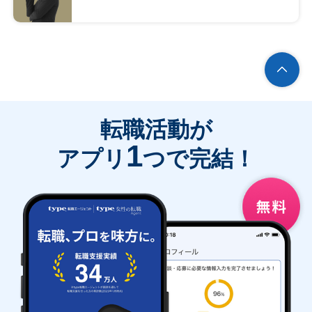
転職活動が
1
アプリ
つで完結！