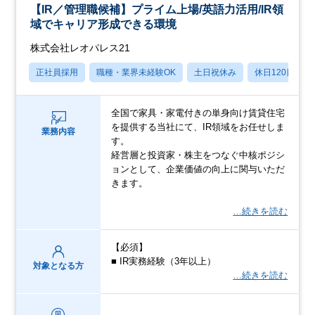
【IR／管理職候補】プライム上場/英語力活用/IR領
域でキャリア形成できる環境
株式会社レオパレス21
正社員採用
職種・業界未経験OK
土日祝休み
休日120日以上
全国で家具・家電付きの単身向け賃貸住宅
を提供する当社にて、IR領域をお任せしま
業務内容
す。
経営層と投資家・株主をつなぐ中核ポジシ
ョンとして、企業価値の向上に関与いただ
きます。
…続きを読む
【必須】
■ IR実務経験（3年以上）
対象となる方
…続きを読む