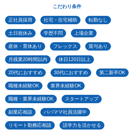
こだわり条件
正社員採用
社宅・住宅補助
転勤なし
土日祝休み
学歴不問
上場企業
産休・育休あり
フレックス
賞与あり
月残業20時間以内
休日120日以上
20代におすすめ
30代におすすめ
第二新卒OK
職種未経験OK
業界未経験OK
職種・業界未経験OK
スタートアップ
副業応相談
パパママ社員活躍中
リモート勤務応相談
語学力を活かせる