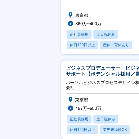
東京都
360万~400万
正社員採用
土日祝休み
休日120日以上
産休・育休あり
賞与あり
ビジネスプロデューサー・ビジ
サポート【ポテンシャル採用／
力・ガス等の民間向けプロジェ
パーソルビジネスプロセスデザイン
推進】
会社
東京都
457万~650万
正社員採用
土日祝休み
休日120日以上
業界未経験OK