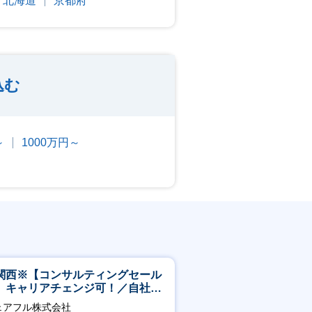
北海道
京都府
込む
～
1000万円～
関西※【コンサルティングセール
】キャリアチェンジ可！／自社サ
ビス『シェアフル』の営業
ェアフル株式会社