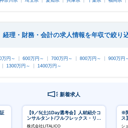
神奈川県
埼玉県
愛知県
兵庫県
千葉県
福岡県
経理・財務・会計の求人情報を年収で絞り
00万円～
600万円～
700万円～
800万円～
900万円
1300万円～
1400万円～
新着求人
東証
【9／5(土)1Day選考会】人材紹介コ
※
ンサルタント/フルフレックス・リモ
ス
ート/育休最長6年取得可
ー
株式会社LITALICO
シ