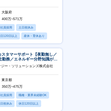
大阪府
400万~571万
正社員採用
土日祝休み
日120日以上
産休・育休あり
賞与あり
Tカスタマーサポート【夜勤無し／
社勤務／エネルギー分野知識が身
つきます】
ナジー・ソリューションズ株式会社
東京都
350万~475万
正社員採用
職種・業界未経験OK
土日祝休み
休日120日以上