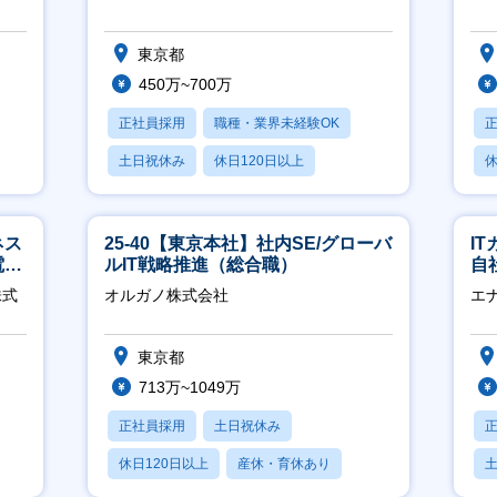
東京都
450万~700万
正社員採用
職種・業界未経験OK
土日祝休み
休日120日以上
休
産休・育休あり
ネス
25-40【東京本社】社内SE/グローバ
I
電
ルIT戦略推進（総合職）
自
クト
に
株式
オルガノ株式会社
エ
東京都
713万~1049万
正社員採用
土日祝休み
休日120日以上
産休・育休あり