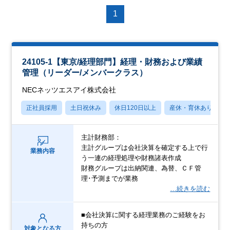
1
24105-1【東京/経理部門】経理・財務および業績
管理（リーダー/メンバークラス）
NECネッツエスアイ株式会社
正社員採用
土日祝休み
休日120日以上
産休・育休あり
主計財務部：
主計グループは会社決算を確定する上で行
業務内容
う一連の経理処理や財務諸表作成
財務グループは出納関連、為替、ＣＦ管
理･予測までが業務
…続きを読む
■会社決算に関する経理業務のご経験をお
持ちの方
対象となる方