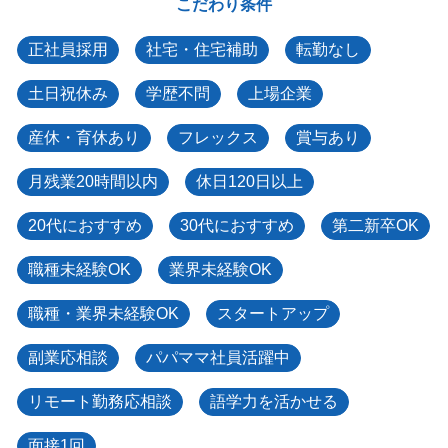
こだわり条件
正社員採用
社宅・住宅補助
転勤なし
土日祝休み
学歴不問
上場企業
産休・育休あり
フレックス
賞与あり
月残業20時間以内
休日120日以上
20代におすすめ
30代におすすめ
第二新卒OK
職種未経験OK
業界未経験OK
職種・業界未経験OK
スタートアップ
副業応相談
パパママ社員活躍中
リモート勤務応相談
語学力を活かせる
面接1回