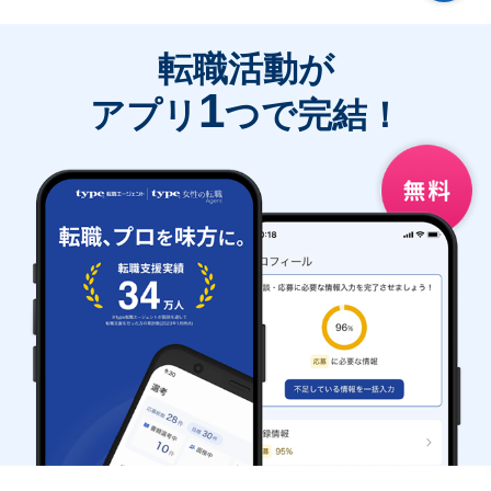
転職活動が
1
アプリ
つで完結！