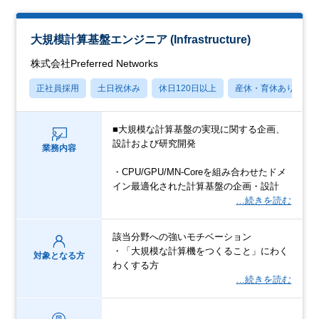
大規模計算基盤エンジニア (Infrastructure)
株式会社Preferred Networks
正社員採用
土日祝休み
休日120日以上
産休・育休あり
■大規模な計算基盤の実現に関する企画、
設計および研究開発
業務内容
・CPU/GPU/MN-Coreを組み合わせたドメ
イン最適化された計算基盤の企画・設計
…続きを読む
該当分野への強いモチベーション
・「大規模な計算機をつくること」にわく
対象となる方
わくする方
…続きを読む