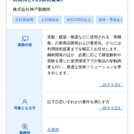
株式会社神戸製鋼所
正社員採用
土日祝休み
休日120日以上
産休・育休あり
造船・建築・橋梁などに使用される「厚鋼
板」の新商品開発および量産化、さらには
業務内容
利用技術提案までを幅広くお任せします。
鋼材開発のほか、必要に応じて構造解析や
実験を通じた使用環境下での製品の挙動調
査も行い、最適な技術ソリューションを導
き出します。
…続きを読む
以下①②いずれかの要件を満たす方
…続きを読む
対象となる方
兵庫県
勤務地