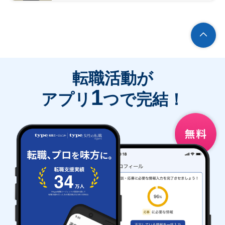
転職活動が
1
アプリ
つで完結！