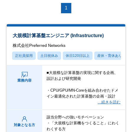
1
大規模計算基盤エンジニア (Infrastructure)
株式会社Preferred Networks
正社員採用
土日祝休み
休日120日以上
産休・育休あり
■大規模な計算基盤の実現に関する企画、
設計および研究開発
業務内容
・CPU/GPU/MN-Coreを組み合わせたドメ
イン最適化された計算基盤の企画・設計
…続きを読む
該当分野への強いモチベーション
・「大規模な計算機をつくること」にわく
対象となる方
わくする方