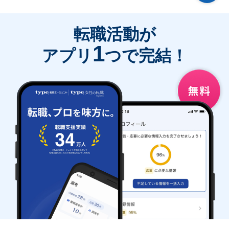
転職活動が
1
アプリ
つで完結！