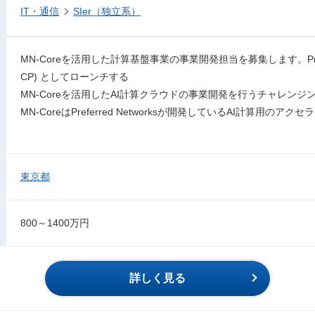
IT・通信
SIer（独立系）
MN-Coreを活用した計算基盤事業の事業開発担当を募集します。Preferred 
CP) としてローンチする
MN-Coreを活用したAI計算クラウドの事業開発を行うチャレン
MN-CoreはPreferred Networksが開発しているAI計算用のア
東京都
800～1400万円
詳しく見る