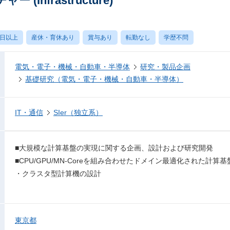
Infrastructure)
0日以上
産休・育休あり
賞与あり
転勤なし
学歴不問
電気・電子・機械・自動車・半導体
研究・製品企画
基礎研究（電気・電子・機械・自動車・半導体）
IT・通信
SIer（独立系）
■大規模な計算基盤の実現に関する企画、設計および研究開発
■CPU/GPU/MN-Coreを組み合わせたドメイン最適化された計算
・クラスタ型計算機の設計
東京都